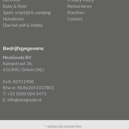
Baby & Kind
Retourneren
Sport, vrijetijd & camping
Klachten
Huisdieren
Contact
Doe het zelf & Hobby
Bedrijfsgegevens
NiceGoodz BV
Kampstraat 36,
6163HG, Geleen (NL)
KvK: 82911908
Btw nr: NL862651037B01
T: +31 (0)85 004 5473
E:
info@nicegoodz.nl
* = prijzen zijn inclusief btw -