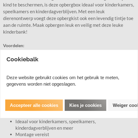
kind te beschermen, is deze opbergbox ideaal voor kinderkamers,
speelkamers en kinderdagverblijven. Met een leuk
dierenontwerp voegt deze opbergkist ook een levendig tintje toe
aan de ruimte. Maak opbergen leuk en veilig met deze leuke
kinderbank!
Voordelen:
Veel opbergruimte voor speelgoed, kussens, boeken en nog
Cookiebalk
veel meer
De maximale openingshoek van het deksel is 70 graden en
kan in elke hoek worden vergrendeld
Deze website gebruikt cookies om het gebruik te meten,
Het veiligheidsscharnier voorkomt per ongeluk dichtslaan
gegevens worden niet opgeslagen.
en beschermt de vingers van je kind
Afgeronde hoeken en glad oppervlak van de
speelgoedopbergbox voor extra veiligheid
Accepteer alle cookies
Kies je cookies
Weiger coo
Schattig dierenontwerp van de speelgoedopbergdoos voor
een levendig tintje
Ideaal voor kinderkamers, speelkamers,
kinderdagverblijven en meer
Montage vereist