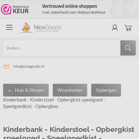
Snelle levering!
Groot assortiment
info@nicegoodz.nl
Huis & Wonen
Woonkamer
Opbergen
Kinderbank - Kinderstoel - Opbergkist speelgoed -
Speelgoedkist - Opbergbox
Kinderbank - Kinderstoel - Opbergkist
speelgoed - Speelgoedkist -