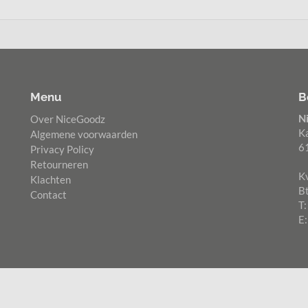
Menu
B
N
Over NiceGoodz
K
Algemene voorwaarden
6
Privacy Policy
Retourneren
K
Klachten
B
Contact
T
E