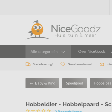
Over NiceGoodz
Alle categorieën
Snelle levering!
Groot assortiment
inf
Baby & Kind
Speelgoed
Hobbelpaa
Hobbeldier - Hobbelpaard - S
0
Beoordelingen