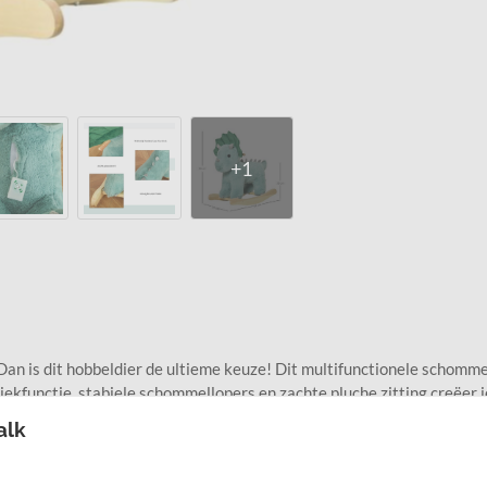
Dan is dit hobbeldier de ultieme keuze! Dit multifunctionele schomme
ekfunctie, stabiele schommellopers en zachte pluche zitting
creëer
j
elpaard. Bestel nu en maak samen de mooiste herinneringen.
alk