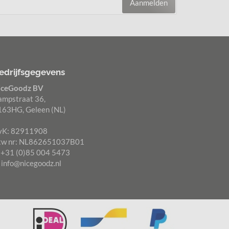
Aanmelden
edrijfsgegevens
iceGoodz BV
ampstraat 36,
163HG, Geleen (NL)
vK: 82911908
tw nr: NL862651037B01
: +31 (0)85 004 5473
:
info@nicegoodz.nl