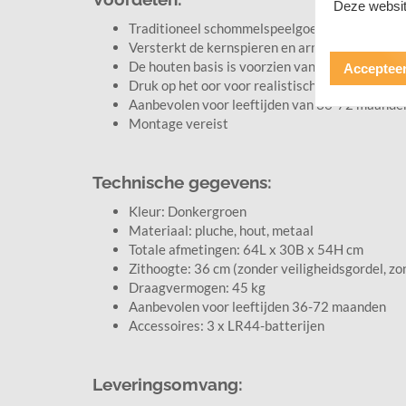
Deze websit
Traditioneel schommelspeelgoed met een leuk
Versterkt de kernspieren en armen tijdens de 
De houten basis is voorzien van twee geboge
Accepteer
Druk op het oor voor realistische dierengeluid
Aanbevolen voor leeftijden van 36-72 maande
Montage vereist
Technische gegevens:
Kleur: Donkergroen
Materiaal: pluche, hout, metaal
Totale afmetingen: 64L x 30B x 54H cm
Zithoogte: 36 cm (zonder veiligheidsgordel, z
Draagvermogen: 45 kg
Aanbevolen voor leeftijden 36-72 maanden
Accessoires: 3 x LR44-batterijen
Leveringsomvang: